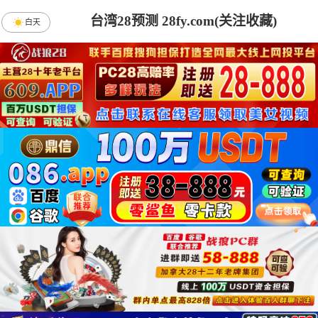
台湾28预测 28fy.com(关注收藏)
白天