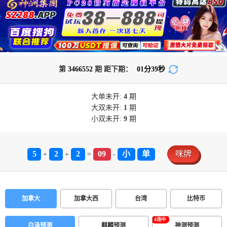
第
3466552
期 距下期：
01
分
38
秒
大单
未开:
4
期
大双
未开:
1
期
小双
未开:
9
期
5
2
2
09
小
单
咪牌
+
+
=
-
加拿大
加拿大西
台湾
比特币
白泽预测
麒麟预测
神测预测