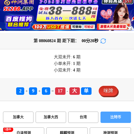
第
08060824
期 距下期：
00
分
19
秒
大双
未开:
6
期
小单
未开:
1
期
小双
未开:
4
期
2
9
6
17
大
单
咪牌
+
+
=
-
加拿大
加拿大西
台湾
比特币
白泽预测
麒麟预测
神测预测