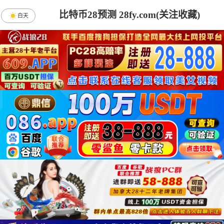
比特币28预测 28fy.com(关注收藏)
白天